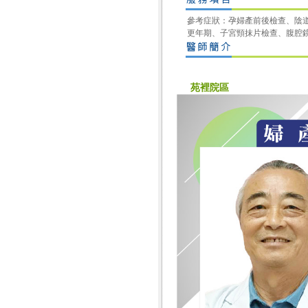
參考症狀：孕婦產前後檢查、陰
更年期、子宮頸抹片檢查、腹腔
苑裡院區