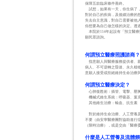
保障五款臨床條件善終。
試想，如果有一天，你生病了，
對於自己的疾病，及後續治療的
失去自主意識，對自己需要被他
你想要為自己做怎樣的決定。透
本院於114年起設有「預立醫
願民眾諮詢。
何謂預立醫療照護諮商？
指意願人與醫療服務提供者、親
病人、不可逆轉之昏迷、永久植
意願人接受或拒絕維持生命治療
何謂預立醫療決定？
心肺復甦術：插管、電擊、壓
機械式維生系統：呼吸器、葉克
其他維生治療：輸血、抗生素
對於維持生命治療、人工營養及
不要（由安寧醫療團對協助進行
（限時治療），或是交由「醫療
什麼是人工營養及流體餵